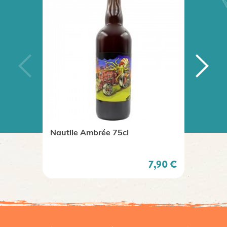
Nautile Ambrée 75cl
IPA 75
Prix
7,90 €