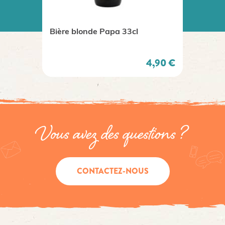
Bière blonde Papa 33cl
Bière 
Bio 33
Prix
4,90 €
Vous avez des questions ?
CONTACTEZ-NOUS