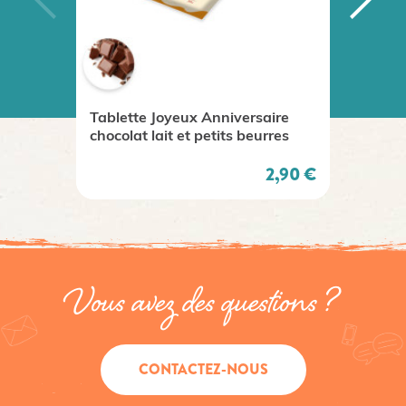
Tablette Joyeux Anniversaire
Les bo
chocolat lait et petits beurres
Prix
2,90 €
Vous avez des questions ?
CONTACTEZ-NOUS