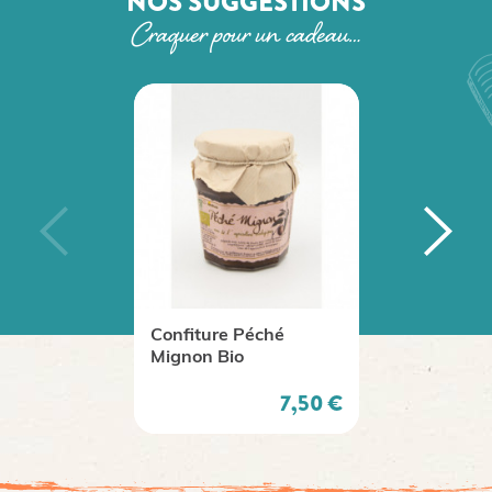
NOS SUGGESTIONS
Craquer pour un cadeau…
Confiture Péché
C
Mignon Bio
B
Prix
7,50 €