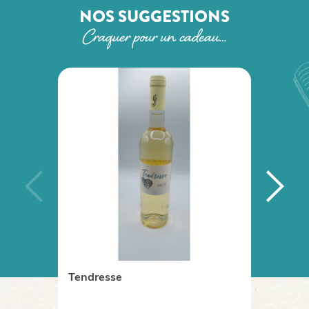
NOS SUGGESTIONS
Craquer pour un cadeau…
Tendresse
Coffr