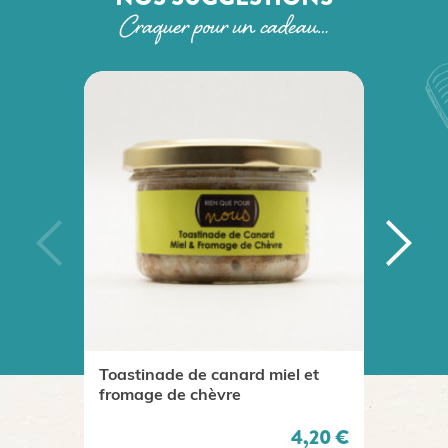
Craquer pour un cadeau…
PACK
Toastinade de canard miel et
Panie
fromage de chèvre
Prix
4,20 €