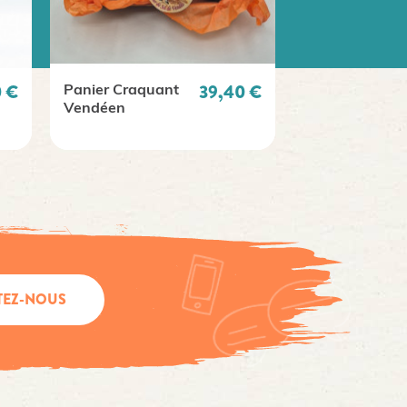
Prix
0 €
39,40 €
Panier Craquant
Chocolat en p
Vendéen
arôme carame
TEZ-NOUS