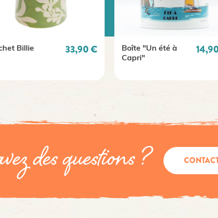
Prix
Prix
33,90 €
14,9
chet Billie
Boîte "Un été à
Capri"
vez des questions ?
CONTAC