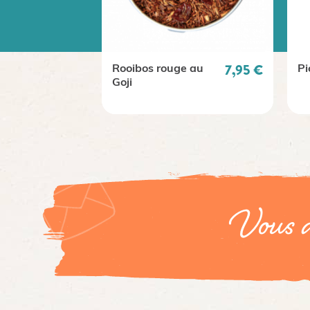
Prix
7,95 €
Rooibos rouge au
Pi
Goji
Vous a