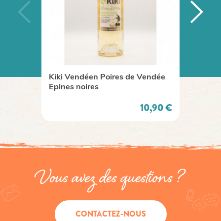
Kiki Vendéen Poires de Vendée
Rillet
Epines noires
de bar
Prix
10,90 €
Vous avez des questions ?
CONTACTEZ-NOUS