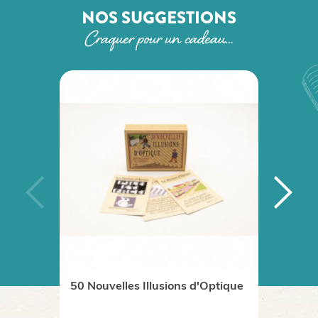
NOS SUGGESTIONS
Craquer pour un cadeau…
50 Nouvelles Illusions d'Optique
Boutei
Flowe