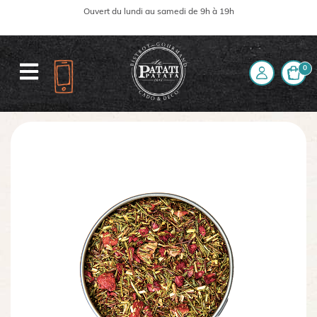
Ouvert du lundi au samedi de 9h à 19h
0
Accueil
La boutique
Thé et Café
Rooibos
Rooibos vert fruits rouges