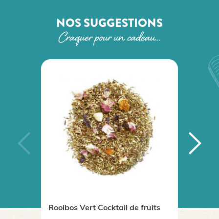
NOS SUGGESTIONS
Craquer pour un cadeau…
Rooibos Vert Cocktail de fruits
Rooibo