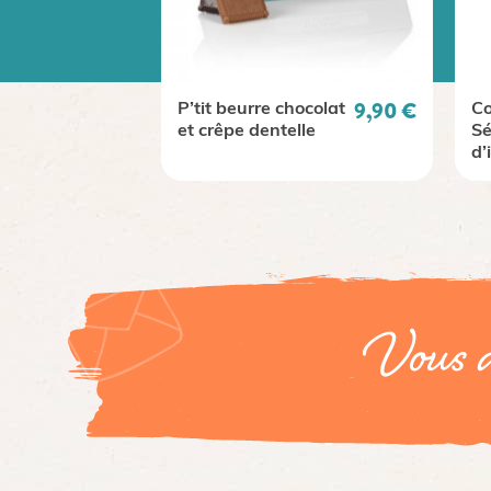
Prix
9,90 €
P’tit beurre chocolat
Co
et crêpe dentelle
Sé
d’
Vous a