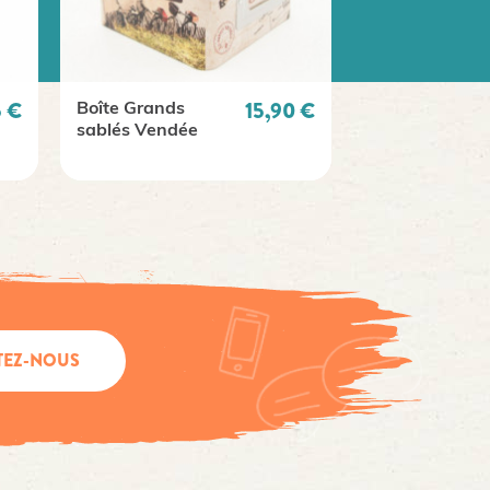
Prix
5 €
15,90 €
Boîte Grands
Sablés Chocol
sablés Vendée
TEZ-NOUS