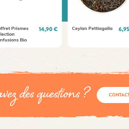
Prix
Prix
14,90 €
6,9
ffret Prismes
Ceylan Pettiagalla
lection
infusions Bio
vez des questions ?
CONTAC