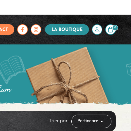
ACT
LA BOUTIQUE
0
rhum

Trier par :
Pertinence