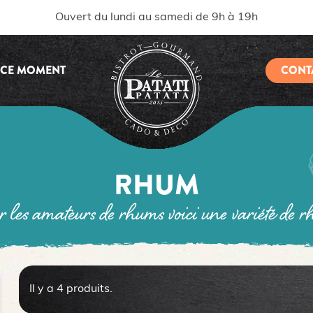
Ouvert du lundi au samedi de 9h à 19h
 CE MOMENT
CONT
RHUM
r les amateurs de rhums voici une variété de 
Il y a 4 produits.