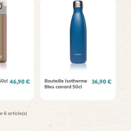
Prix
Prix
46,90 €
36,90 €
50cl
Bouteille Isotherme
Bleu canard 50cl
 6 article(s)