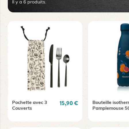
Il y a 6 produits.
Prix
15,90 €
Pochette avec 3
Bouteille isothe
Couverts
Pamplemouse 50