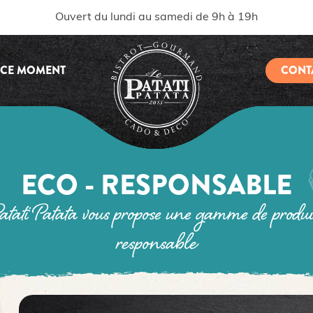
Ouvert du lundi au samedi de 9h à 19h
 CE MOMENT
CONT
ECO - RESPONSABLE
tati Patata vous propose une gamme de produit
responsable