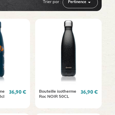

Trier par :
Pertinence
Prix
Prix
36,90 €
36,90 €
rme
Bouteille isotherme
cl
Roc NOIR 50CL