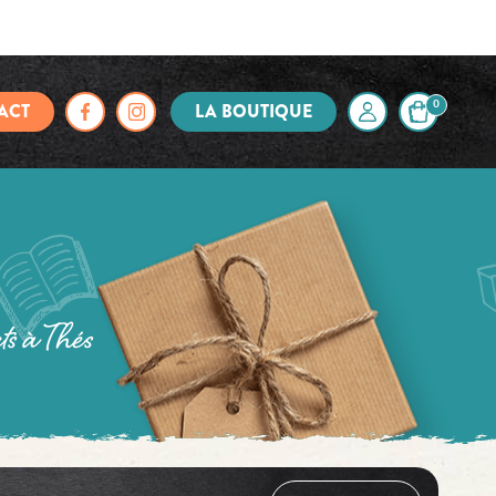
ACT
LA BOUTIQUE
0
ts à Thés