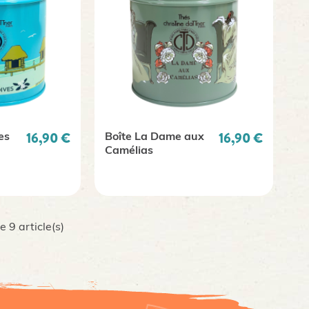
Prix
Prix
16,90 €
16,90 €
es
Boîte La Dame aux
Camélias
 9 article(s)