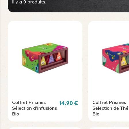
Il y a 9 produits.
Prix
14,90 €
Coffret Prismes
Coffret Prismes
Sélection d’infusions
Sélection de Thé
Bio
Bio