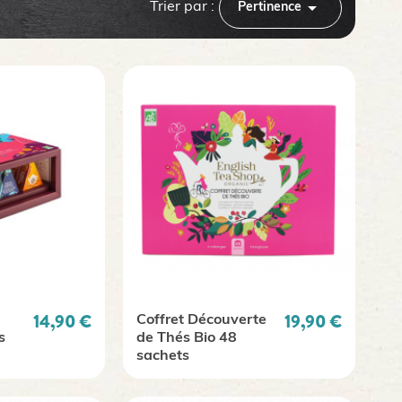

Trier par :
Pertinence
Prix
Prix
14,90 €
19,90 €
Coffret Découverte
s
de Thés Bio 48
sachets