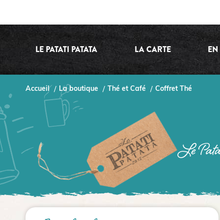
LE PATATI PATATA
LA CARTE
EN
Accueil
La boutique
Thé et Café
Coffret Thé
Le Patati